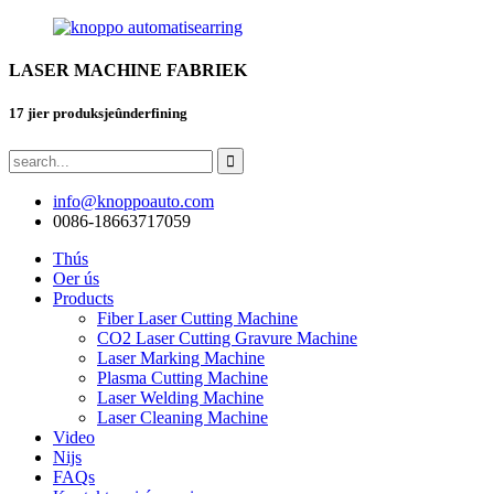
LASER MACHINE FABRIEK
17 jier produksjeûnderfining
info@knoppoauto.com
0086-18663717059
Thús
Oer ús
Products
Fiber Laser Cutting Machine
CO2 Laser Cutting Gravure Machine
Laser Marking Machine
Plasma Cutting Machine
Laser Welding Machine
Laser Cleaning Machine
Video
Nijs
FAQs