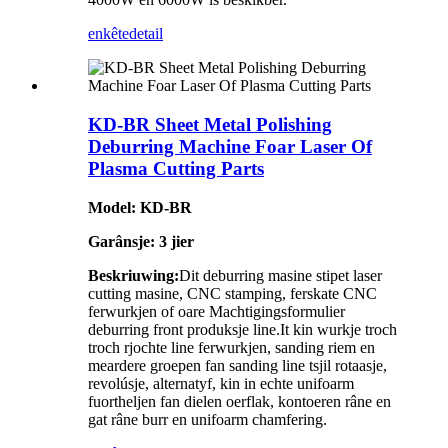
enkête
detail
KD-BR Sheet Metal Polishing
Deburring Machine Foar Laser Of
Plasma Cutting Parts
Model: KD-BR
Garânsje: 3 jier
Beskriuwing:
Dit deburring masine stipet laser
cutting masine, CNC stamping, ferskate CNC
ferwurkjen of oare Machtigingsformulier
deburring front produksje line.It kin wurkje troch
troch rjochte line ferwurkjen, sanding riem en
meardere groepen fan sanding line tsjil rotaasje,
revolúsje, alternatyf, kin in echte unifoarm
fuortheljen fan dielen oerflak, kontoeren râne en
gat râne burr en unifoarm chamfering.