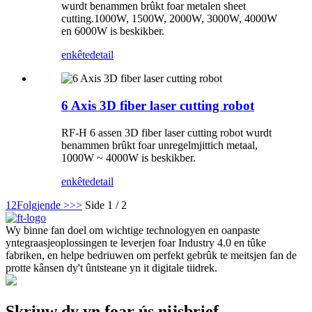
wurdt benammen brûkt foar metalen sheet
cutting.1000W, 1500W, 2000W, 3000W, 4000W
en 6000W is beskikber.
enkête
detail
6 Axis 3D fiber laser cutting robot
RF-H 6 assen 3D fiber laser cutting robot wurdt
benammen brûkt foar unregelmjittich metaal,
1000W ~ 4000W is beskikber.
enkête
detail
1
2
Folgjende >
>>
Side 1 / 2
Wy binne fan doel om wichtige technologyen en oanpaste
yntegraasjeoplossingen te leverjen foar Industry 4.0 en tûke
fabriken, en helpe bedriuwen om perfekt gebrûk te meitsjen fan de
protte kânsen dy't ûntsteane yn it digitale tiidrek.
Skriuw dy yn foar ús nijsbrief