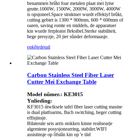
benammen brûkt foar metalen plaat mei lytse
grutte.1000W, 1500W, 2000W, 3000W, 4000W
is opsjoneel.Space struktuer wurdt effektyf brûkt,
cutting gebiet is 1300 * 900mm, 600 * 600mm of
oaren, saving romte en middels, de apparatuer
kin wurde ferpleatst fleksibel.Sterke stabiliteit,
hege presyzje, 20 jier sûnder deformaasje.
enkête
detail
Carbon Stainless Steel Fiber Laser
Cutter Mei Exchange Table
Model nûmer.: KE3015
Ynlieding:
KF3015 útwiksele tafel fiber laser cutting masine
is dual platfoarms, fluch switching, heger cutting
effisjinsje.
Bilaterale seis arris stokken kinne realisearje
algemiene posysjonearring, stabiler.WIFI
assistinsje op ôfstân kin op 'e tiid