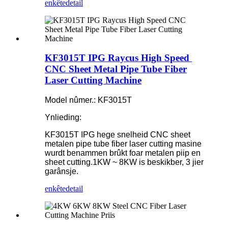
enkête
detail
KF3015T IPG Raycus High Speed ​​
CNC Sheet Metal Pipe Tube Fiber
Laser Cutting Machine
Model nûmer.: KF3015T
Ynlieding:
KF3015T IPG hege snelheid CNC sheet
metalen pipe tube fiber laser cutting masine
wurdt benammen brûkt foar metalen piip en
sheet cutting.1KW ~ 8KW is beskikber, 3 jier
garânsje.
enkête
detail