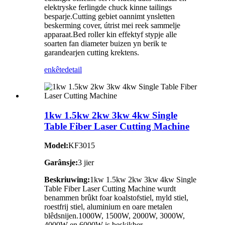
elektryske ferlingde chuck kinne tailings
besparje.Cutting gebiet oannimt ynsletten
beskerming cover, útrist mei reek sammelje
apparaat.Bed roller kin effektyf stypje alle
soarten fan diameter buizen yn berik te
garandearjen cutting krektens.
enkête
detail
1kw 1.5kw 2kw 3kw 4kw Single
Table Fiber Laser Cutting Machine
Model:
KF3015
Garânsje:
3 jier
Beskriuwing:
1kw 1.5kw 2kw 3kw 4kw Single
Table Fiber Laser Cutting Machine wurdt
benammen brûkt foar koalstofstiel, myld stiel,
roestfrij stiel, aluminium en oare metalen
blêdsnijen.1000W, 1500W, 2000W, 3000W,
4000W en 6000W is beskikber.