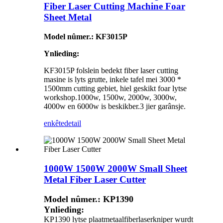
Fiber Laser Cutting Machine Foar
Sheet Metal
Model nûmer.: KF3015P
Ynlieding:
KF3015P folslein bedekt fiber laser cutting
masine is lyts grutte, inkele tafel mei 3000 *
1500mm cutting gebiet, hiel geskikt foar lytse
workshop.1000w, 1500w, 2000w, 3000w,
4000w en 6000w is beskikber.3 jier garânsje.
enkête
detail
1000W 1500W 2000W Small Sheet
Metal Fiber Laser Cutter
Model nûmer.: KP1390
Ynlieding:
KP1390 lytse plaatmetaalfiberlaserkniper wurdt