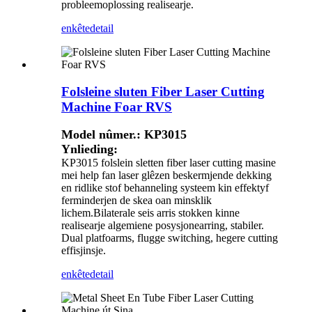
probleemoplossing realisearje.
enkête
detail
Folsleine sluten Fiber Laser Cutting
Machine Foar RVS
Model nûmer.: KP3015
Ynlieding:
KP3015 folslein sletten fiber laser cutting masine
mei help fan laser glêzen beskermjende dekking
en ridlike stof behanneling systeem kin effektyf
ferminderjen de skea oan minsklik
lichem.Bilaterale seis arris stokken kinne
realisearje algemiene posysjonearring, stabiler.
Dual platfoarms, flugge switching, hegere cutting
effisjinsje.
enkête
detail