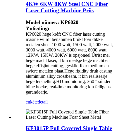
4KW 6KW 8KW Steel CNC Fiber
Laser Cutting Machine Priis
Model nûmer.: KP6020
Ynlieding:
KP6020 hege krêft CNC fiber laser cutting
masine wurdt benammen brûkt foar dikke
metalen sheet.1000 watt, 1500 watt, 2000 watt,
3000 watt, 4000 watt, 6000 watt, 8000 watt,
12KW, 15KW, 20KW is opsjoneel.Útrist mei
hege macht laser, it kin meitsje hege macht en
hege effisjint cutting, geskikt foar medium en
swiere metalen plaat.Hege rigidity druk casting
aluminium alloy crossbeam, it kin realisearje
hege fersnelling.HD-monitoring, 360 ° sûnder
bline hoeke, real-time monitoring kin feiligens
garandearje.
enkête
detail
KF3015P Full Covered Single Table