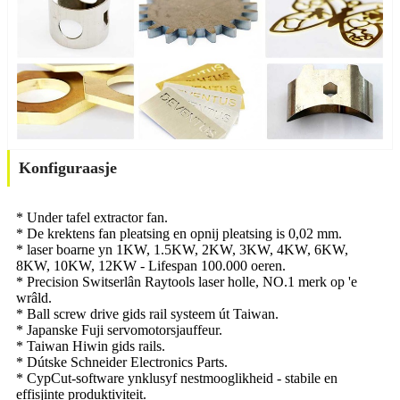
Konfiguraasje
* Under tafel extractor fan.
* De krektens fan pleatsing en opnij pleatsing is 0,02 mm.
* laser boarne yn 1KW, 1.5KW, 2KW, 3KW, 4KW, 6KW,
8KW, 10KW, 12KW - Lifespan 100.000 oeren.
* Precision Switserlân Raytools laser holle, NO.1 merk op 'e
wrâld.
* Ball screw drive gids rail systeem út Taiwan.
* Japanske Fuji servomotorsjauffeur.
* Taiwan Hiwin gids rails.
* Dútske Schneider Electronics Parts.
* CypCut-software ynklusyf nestmooglikheid - stabile en
effisjinte produktiviteit.