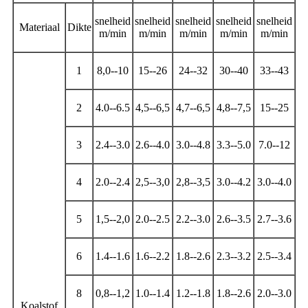
snelheid
snelheid
snelheid
snelheid
snelheid
Materiaal
Dikte
m/min
m/min
m/min
m/min
m/min
1
8,0--10
15--26
24--32
30--40
33--43
2
4.0--6.5
4,5--6,5
4,7--6,5
4,8--7,5
15--25
3
2.4--3.0
2.6--4.0
3.0--4.8
3.3--5.0
7.0--12
4
2.0--2.4
2,5--3,0
2,8--3,5
3.0--4.2
3.0--4.0
5
1,5--2,0
2.0--2.5
2.2--3.0
2.6--3.5
2.7--3.6
6
1.4--1.6
1.6--2.2
1.8--2.6
2.3--3.2
2.5--3.4
8
0,8--1,2
1.0--1.4
1.2--1.8
1.8--2.6
2.0--3.0
Koalstof