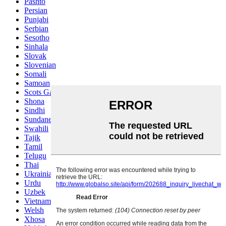
Pashto
Persian
Punjabi
Serbian
Sesotho
Sinhala
Slovak
Slovenian
Somali
Samoan
Scots Gaelic
Shona
Sindhi
Sundanese
Swahili
Tajik
Tamil
Telugu
Thai
Ukrainian
Urdu
Uzbek
Vietnamese
Welsh
Xhosa