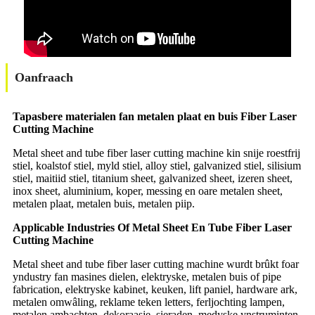
Oanfraach
Tapasbere materialen fan metalen plaat en buis Fiber Laser
Cutting Machine
Metal sheet and tube fiber laser cutting machine kin snije roestfrij
stiel, koalstof stiel, myld stiel, alloy stiel, galvanized stiel, silisium
stiel, maitiid stiel, titanium sheet, galvanized sheet, izeren sheet,
inox sheet, aluminium, koper, messing en oare metalen sheet,
metalen plaat, metalen buis, metalen piip.
Applicable Industries Of Metal Sheet En Tube Fiber Laser
Cutting Machine
Metal sheet and tube fiber laser cutting machine wurdt brûkt foar
yndustry fan masines dielen, elektryske, metalen buis of pipe
fabrication, elektryske kabinet, keuken, lift paniel, hardware ark,
metalen omwâling, reklame teken letters, ferljochting lampen,
metalen ambachten, dekoraasje, sieraden, medyske ynstruminten,