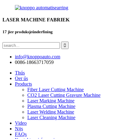
LASER MACHINE FABRIEK
17 jier produksjeûnderfining
info@knoppoauto.com
0086-18663717059
Thús
Oer ús
Products
Fiber Laser Cutting Machine
CO2 Laser Cutting Gravure Machine
Laser Marking Machine
Plasma Cutting Machine
Laser Welding Machine
Laser Cleaning Machine
Video
Nijs
FAQs