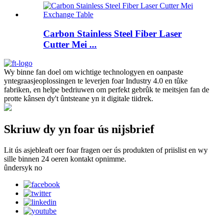
Carbon Stainless Steel Fiber Laser
Cutter Mei ...
Wy binne fan doel om wichtige technologyen en oanpaste
yntegraasjeoplossingen te leverjen foar Industry 4.0 en tûke
fabriken, en helpe bedriuwen om perfekt gebrûk te meitsjen fan de
protte kânsen dy't ûntsteane yn it digitale tiidrek.
Skriuw dy yn foar ús nijsbrief
Lit ús asjebleaft oer foar fragen oer ús produkten of priislist en wy
sille binnen 24 oeren kontakt opnimme.
ûndersyk no