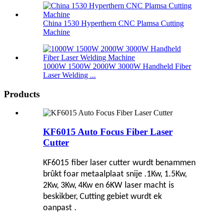
China 1530 Hyperthern CNC Plamsa Cutting
Machine
1000W 1500W 2000W 3000W Handheld Fiber
Laser Welding ...
Products
KF6015 Auto Focus Fiber Laser
Cutter
KF
6015
fiber laser cutter
wurdt benammen
brûkt foar metaal
plaat
snije .1
K
w, 1
.5K
w,
2
K
w, 3
K
w, 4
K
w en 6
K
W
laser macht
is
beskikber
, Cutting gebiet wurdt ek
oanpast
.