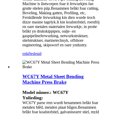
Machine is ûntworpen foar it ferwurkjen fan
grutte stielen piip.Benammen brûkt foar cutting,
Beveling, Making gatten, Profiling, etc,
Ferskillende ferwurking kin dien wurde troch
dizze masine tagelyk.It kin koalstofstiel, roestfrij
en oare metalen materialen ferwurkje, in protte
brûkt yn drukskippipen, oalje- en
gaspipelineferwurking, netwurkstruktuer,
stielstruktuer, marinetechnyk, offshore
engineering, skipswerf en oare yndustry.
enkête
detail
WC67Y Metal Sheet Bending
Machine Press Brake
Model nûmer.: WC67Y
Ynlieding:
WC67Y parse rem wurdt benammen brûkt foar
metalen blêd, metalen plaat bûgen.Benammen
brûkt foar koalstofstiel, galvanisearre stiel, myld