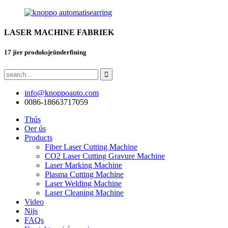
LASER MACHINE FABRIEK
17 jier produksjeûnderfining
info@knoppoauto.com
0086-18663717059
Thús
Oer ús
Products
Fiber Laser Cutting Machine
CO2 Laser Cutting Gravure Machine
Laser Marking Machine
Plasma Cutting Machine
Laser Welding Machine
Laser Cleaning Machine
Video
Nijs
FAQs