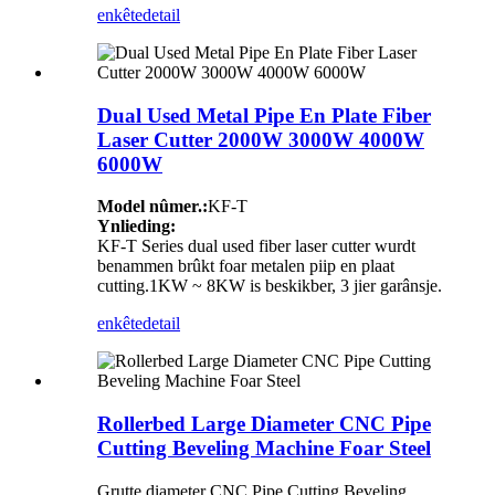
enkête
detail
Dual Used Metal Pipe En Plate Fiber
Laser Cutter 2000W 3000W 4000W
6000W
Model nûmer.:
KF-T
Ynlieding:
KF-T Series dual used fiber laser cutter wurdt
benammen brûkt foar metalen piip en plaat
cutting.1KW ~ 8KW is beskikber, 3 jier garânsje.
enkête
detail
Rollerbed Large Diameter CNC Pipe
Cutting Beveling Machine Foar Steel
Grutte diameter CNC Pipe Cutting Beveling