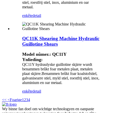
stiel, roestfrij stiel, inox, aluminium en oar
metaal.
enkête
detail
QC11K Shearing Machine Hydraulic
Guillotine Shears
Model nûmer.: QC11Y
Ynlieding:
QC11Y hydraulyske guillotine skjirre wurdt
benammen brûkt foar metalen plaat, metalen
plaat skjirre.Benammen brûkt foar koalstofstiel,
galvanisearre stiel, myld stiel, roestfrij stiel, inox,
aluminium en oar metaal.
enkête
detail
<<
<Foarige
1
2
3
4
Wy binne fan doel om wichtige technologyen en oanpaste