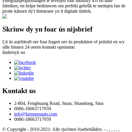
yntegraasjeoplossingen te leverjen foar Industry 4.0 en tûke
fabriken, en helpe bedriuwen om perfekt gebrûk te meitsjen fan de
protte kânsen dy't ûntsteane yn it digitale tiidrek.
Skriuw dy yn foar ús nijsbrief
Lit ús asjebleaft oer foar fragen oer ús produkten of priislist en wy
sille binnen 24 oeren kontakt opnimme.
ûndersyk no
Kontakt
us
2-804, Fenghuang Road, Jinan, Shandong, Sina
0086-18663717059
info@knoppoauto.com
0086-18663717059
© Copyright - 2010-2021: Alle rjochten foarbehâlden.
- , , , , , ,